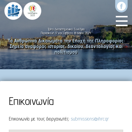
Τρίτο Διεπιστημονικό Συνέδριο
Παρασκευή 17 και Σάββατο 18 Μαΐου 2024
Τα Ανθρώπινα Δικαιώματα την Εποχή της Πληροφορίας:
Σημεία αναφοράς ιστορίας, δικαίου, δεοντολογίας και
πολιτισμού
Επικοινωνία
Επικοινωνία με τους διοργανωτές:
submissions@ihrc.gr