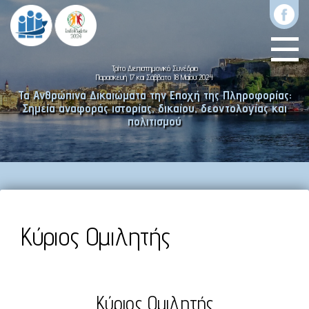
Τρίτο Διεπιστημονικό Συνέδριο
Παρασκευή 17 και Σάββατο 18 Μαΐου 2024
Τα Ανθρώπινα Δικαιώματα την Εποχή της Πληροφορίας:
Σημεία αναφοράς ιστορίας, δικαίου, δεοντολογίας και
πολιτισμού
Κύριος Ομιλητής
Κύριος Oμιλητής