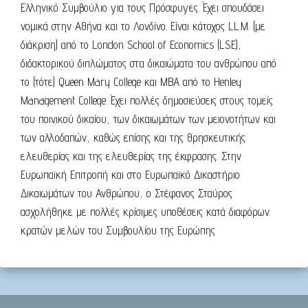
Ελληνικό Συμβούλιο για τους Πρόσφυγες. Έχει σπουδάσει
νομικά στην Αθήνα και το Λονδίνο. Είναι κάτοχος LL.M. (με
διάκριση) από το London School of Economics (LSE),
διδακτορικού διπλώματος στα δικαιώματα του ανθρώπου από
το (τότε) Queen Mary College και MBA από το Henley
Management College. Έχει πολλές δημοσιεύσεις στους τομείς
του ποινικού δικαίου, των δικαιωμάτων των μειονοτήτων και
των αλλοδαπών, καθώς επίσης και της θρησκευτικής
ελευθερίας και της ελευθερίας της έκφρασης. Στην
Ευρωπαϊκή Επιτροπή και στο Ευρωπαϊκό Δικαστήριο
Δικαιωμάτων του Ανθρώπου, ο Στέφανος Σταύρος
ασχολήθηκε με πολλές κρίσιμες υποθέσεις κατά διαφόρων
κρατών μελών του Συμβουλίου της Ευρώπης