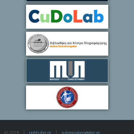
© 2024 |
rights.ihrc.gr
|
submissions@ihrc.gr